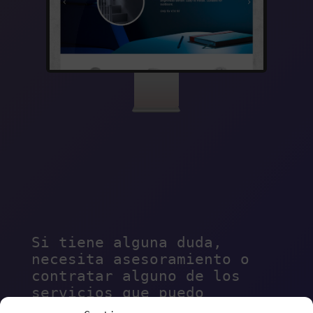
Si tiene alguna duda,
necesita asesoramiento o
contratar alguno de los
servicios que puedo
ofrecerle, no dude en